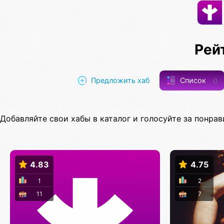
Рей
Предложить хаб
Список
0
Добавляйте свои хабы в каталог и голосуйте за понрав
4.83
4.75
1
2
11
7