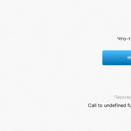
Что-т
Н
Перехва
Call to undefined f