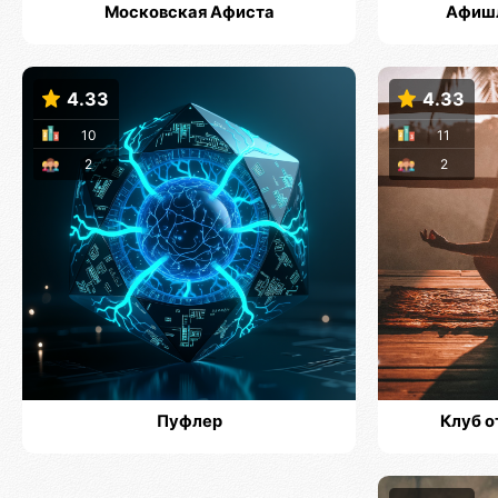
Московская Афиста
Афишл
4.33
4.33
10
11
2
2
Пуфлер
Клуб о