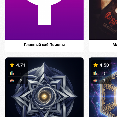
Главный хаб Псионы
М
4.71
4.50
4
5
6
3