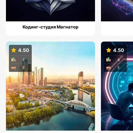
Кодинг-студия Магнатор
4.50
4.50
7
8
3
3