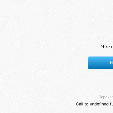
Что-т
Н
Перехва
Call to undefined f