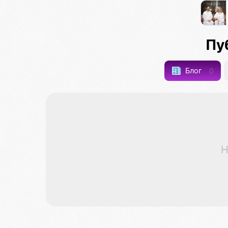
Пу
Блог
0
Н