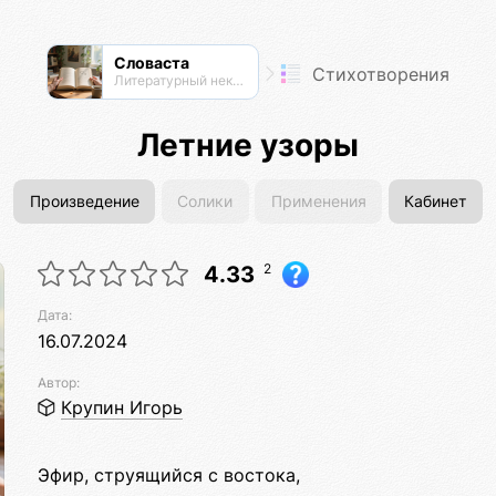
Словаста
Стихотворения
Литературный нексус
Летние узоры
Произведение
Солики
Применения
Кабинет
2
4.33
Дата:
16.07.2024
Автор:
Крупин Игорь
Эфир, струящийся с востока,