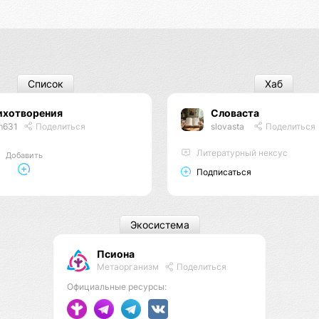
Список
Хаб
ихотворения
Словаста
m631
Поделиться
slovasta
Поделиться
Литературный нексус
Добавить
Подписаться
Экосистема
Псиона
Метаорганизм
Поделиться
Официальные ресурсы: