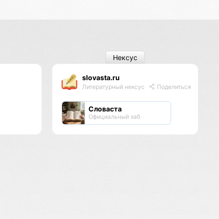
Нексус
slovasta.ru
Литературный нексус
Поделиться
Словаста
Официальный хаб