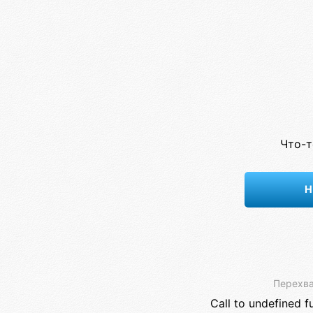
Что-т
Н
Перехва
Call to undefined f