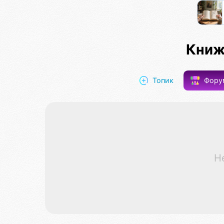
Книж
Топик
Фор
Н