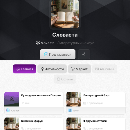
Словаста
slovasta
Литературный нексус
Подписаться
Главная
Активности
Маркет
Альбомы
Солики
Культурная экспансия Псионы
Литературный блог
< 1 мин.
0 публикаций
Статья
Блог
Книжный форум
Форум писателей
0 обсуждений
0 обсуждений