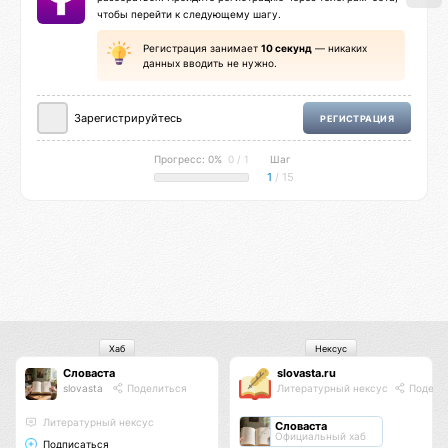
чтобы перейти к следующему шагу.
Регистрация занимает
10 секунд
— никаких
данных вводить не нужно.
Зарегистрируйтесь
РЕГИСТРАЦИЯ
Прогресс: 0%
0 / 1
Шаг
1
/ 15
Хаб
Нексус
Словаста
slovasta.ru
slovasta
Поделиться
Литературный нексус
Подели
Литературный нексус
Словаста
Официальный хаб
Подписаться