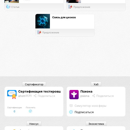
Статья
Предложение
Связь для циоков
Предложение
Сертификатор
Хаб
Сертификация тестировщиков Псионы
Псиона
atom1171
Поделиться
psiona
Поделиться
Cимулятор ноосферы
Сертификации
Получить
0
Подписаться
Нексус
Экосистема