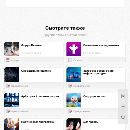
Смотрите также
Другие атомы в этой папке
Форум Псионы
Пожелания и предложения
1 обсуждение
0 объектов
Форум
Список
Сообщить об ошибке
Запрос на расширение
инфраструктуры
Предложение
Предложение
Арбитраж / решение споров
Сотрудничество
Предложение
Предложение
Партнерская программа
Для прессы
< 1 мин.