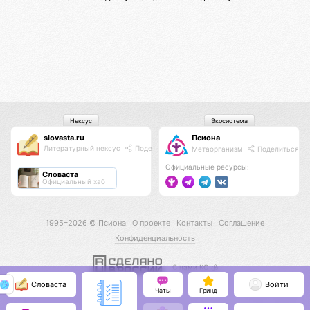
Нексус
Экосистема
slovasta.ru
Псиона
Литературный нексус
Поделиться
Метаорганизм
Поделиться
Официальные ресурсы:
Словаста
Официальный хаб
1995–2026 ©
Псиона
О проекте
Контакты
Соглашение
Конфиденциальность
С нами КО 🕉️
Словаста
Войти
Чаты
Гринд