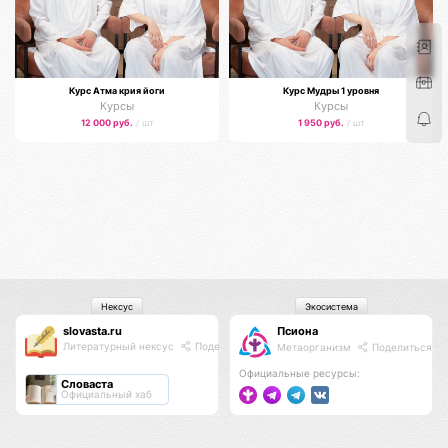
Курс Атма крия йоги
Курс Мудры 1 уровня
Курсы
Курсы
12 000 руб.
/ шт
1 950 руб.
/ шт
Нексус
Экосистема
slovasta.ru
Псиона
Литературный нексус
Поделиться
Метаорганизм
Поделиться
Официальные ресурсы:
Словаста
Официальный хаб