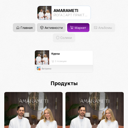
AMARAMETI
ЙОГА | АРТ ПРАКТИКИ | МЕДИТАЦИИ
Главная
Активности
Маркет
Альбомы
Солики
Курсы
2 позиции
Витрина
Продукты