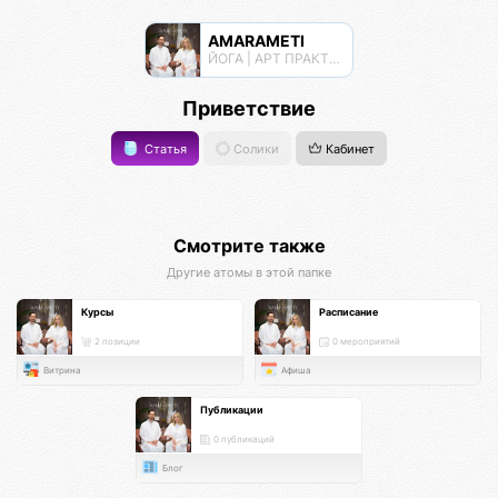
AMARAMETI
ЙОГА | АРТ ПРАКТИКИ | МЕДИТАЦИИ
Приветствие
Статья
Солики
Кабинет
Смотрите также
Другие атомы в этой папке
Курсы
Расписание
2 позиции
0 мероприятий
Витрина
Афиша
Публикации
0 публикаций
Блог