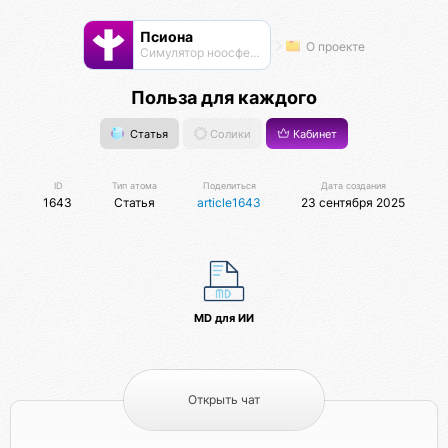
Псиона
О проекте
Cимулятор ноосферы
Польза для каждого
Статья
Солики
Кабинет
ID
Тип атома
Поделиться
Дата создания
1643
Статья
article1643
23 сентября 2025
MD для ИИ
Открыть чат