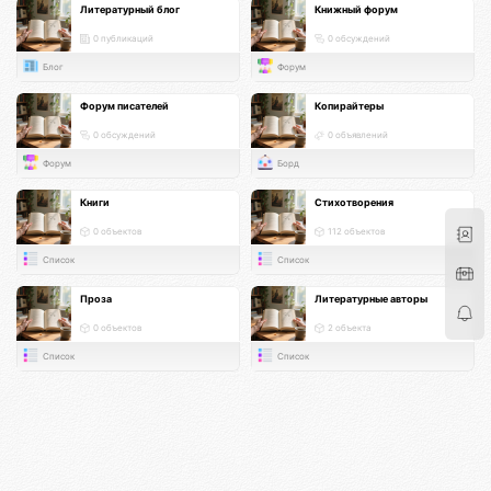
Литературный блог
Книжный форум
0 публикаций
0 обсуждений
Блог
Форум
Форум писателей
Копирайтеры
0 обсуждений
0 объявлений
Форум
Борд
Книги
Стихотворения
0 объектов
112 объектов
Список
Список
Проза
Литературные авторы
0 объектов
2 объекта
Список
Список