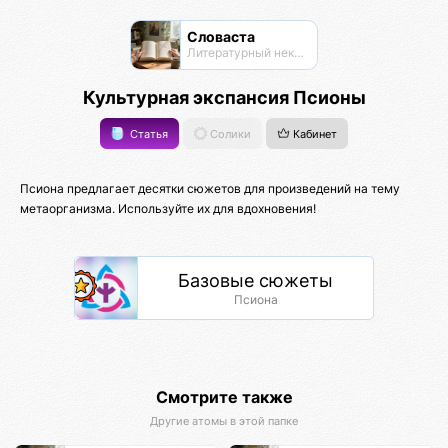
Словаста
Литературный нексус
Культурная экспансия Псионы
Статья
Солики
Кабинет
Псиона предлагает десятки сюжетов для произведений на тему
метаорганизма. Используйте их для вдохновения!
Базовые сюжеты
Псиона
Смотрите также
Другие атомы в этой папке