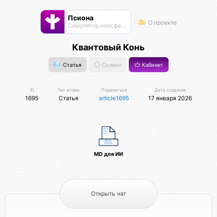
Псиона
О проекте
Cимулятор ноосферы
Квантовый Конь
Статья
Солики
Кабинет
ID
Тип атома
Поделиться
Дата создания
1695
Статья
article1695
17 января 2026
MD для ИИ
Открыть чат