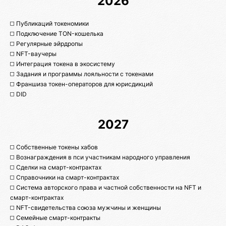
2026
◻️ Публикаций токеномики
◻️ Подключение TON-кошелька
◻️ Регулярные эйрдропы
◻️ NFT-ваучеры
◻️ Интеграция токена в экосистему
◻️ Задания и программы лояльности с токенами
◻️ Франшиза токен-операторов для юрисдикций
◻️ DID
2027
◻️ Собственные токены хабов
◻️ Вознаграждения в пси участникам народного управления
◻️ Сделки на смарт-контрактах
◻️ Справочники на смарт-контрактах
◻️ Система авторского права и частной собственности на NFT и
смарт-контрактах
◻️ NFT-свидетельства союза мужчины и женщины
◻️ Семейные смарт-контракты