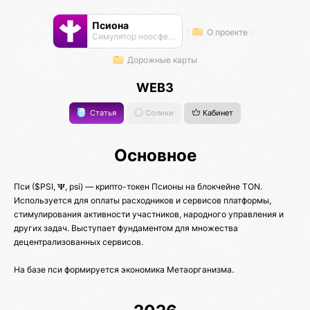
Псиона
О проекте
Cимулятор ноосферы
Дорожные карты
WEB3
Статья
Солики
Кабинет
Основное
Пси ($PSI, 𝚿, psi) — крипто-токен Псионы на блокчейне TON.
Используется для оплаты расходников и сервисов платформы,
стимулирования активности участников, народного управления и
других задач. Выступает фундаментом для множества
децентрализованных сервисов.
На базе пси формируется экономика Метаорганизма.