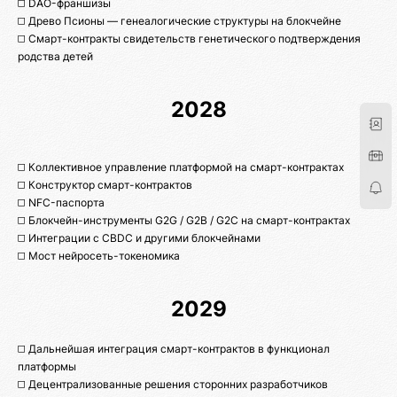
◻️ DAO-франшизы
◻️ Древо Псионы — генеалогические структуры на блокчейне
◻️ Смарт-контракты свидетельств генетического подтверждения
родства детей
2028
◻️ Коллективное управление платформой на смарт-контрактах
◻️ Конструктор смарт-контрактов
◻️ NFC-паспорта
◻️ Блокчейн-инструменты G2G / G2B / G2C на смарт-контрактах
◻️ Интеграции с CBDC и другими блокчейнами
◻️ Мост нейросеть-токеномика
2029
◻️ Дальнейшая интеграция смарт-контрактов в функционал
платформы
◻️ Децентрализованные решения сторонних разработчиков