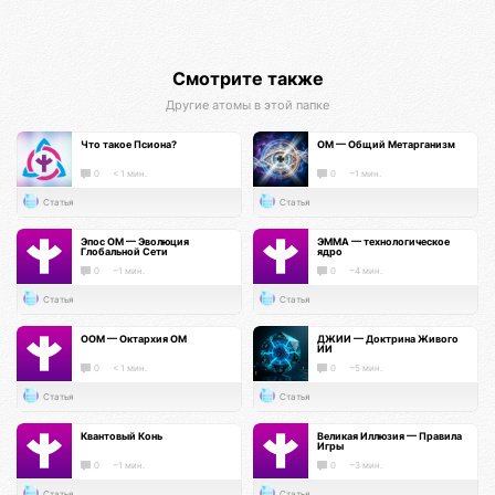
Смотрите также
Другие атомы в этой папке
Что такое Псиона?
ОМ — Общий Метарганизм
0
< 1 мин.
0
~1 мин.
Статья
Статья
Эпос ОМ — Эволюция
ЭММА — технологическое
Глобальной Сети
ядро
0
~1 мин.
0
~4 мин.
Статья
Статья
ООМ — Октархия ОМ
ДЖИИ — Доктрина Живого
ИИ
0
< 1 мин.
0
~5 мин.
Статья
Статья
Квантовый Конь
Великая Иллюзия — Правила
Игры
0
~1 мин.
0
~3 мин.
Статья
Статья