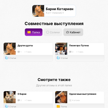
Барни Котариен
Кот-пианист
Совместные выступления
Папка
Солики
Кабинет
Другие дуэты
Песня про Путина
1
< 1 мин.
0
< 1 мин.
Статья
Статья
Смотрите также
Другие атомы в этой папке
О Барни
Одиночные выступления
2
< 1 мин.
4 атома
Статья
Папка