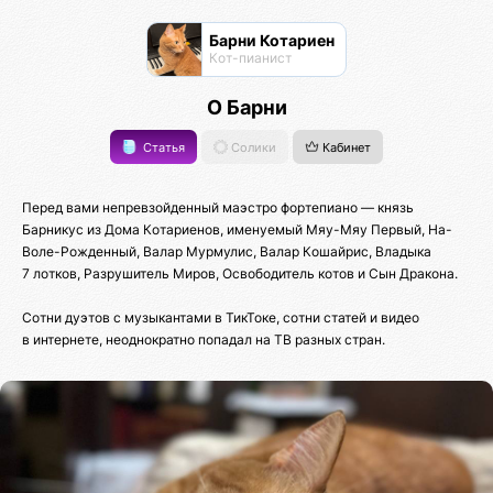
Барни Котариен
Кот-пианист
О Барни
Статья
Солики
Кабинет
Перед вами непревзойденный маэстро фортепиано — князь
Барникус из Дома Котариенов, именуемый Мяу-Мяу Первый, На-
Воле-Рожденный, Валар Мурмулис, Валар Кошайрис, Владыка
7 лотков, Разрушитель Миров, Освободитель котов и Сын Дракона.
Сотни дуэтов с музыкантами в ТикТоке, сотни статей и видео
в интернете, неоднократно попадал на ТВ разных стран.