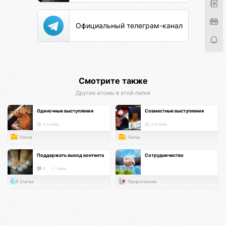
Официальный телеграм-канал
Смотрите также
Другие атомы в этой папке
Одиночные выступления
Совместные выступления
4 атома
2 атома
Папка
Папка
Поддержать выход контента
Сотрудничество
0
< 1 мин.
Статья
Предложение