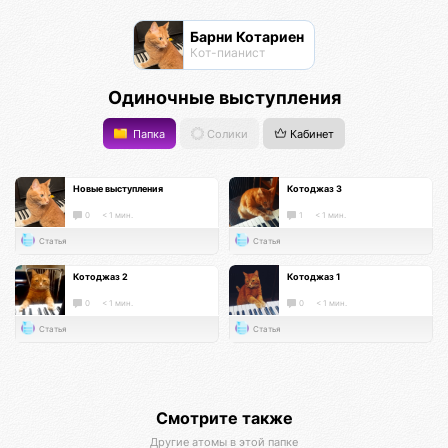
Барни Котариен
Кот-пианист
Одиночные выступления
Папка
Солики
Кабинет
Новые выступления
Котоджаз 3
0
< 1 мин.
1
< 1 мин.
Статья
Статья
Котоджаз 2
Котоджаз 1
0
< 1 мин.
0
< 1 мин.
Статья
Статья
Смотрите также
Другие атомы в этой папке