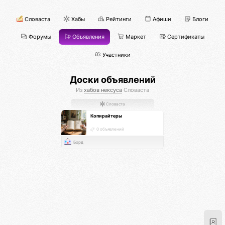
Словаста
Хабы
Рейтинги
Афиши
Блоги
Форумы
Объявления
Маркет
Сертификаты
Участники
Доски объявлений
Из
хабов нексуса
Словаста
Словаста
Копирайтеры
0 объявлений
Борд