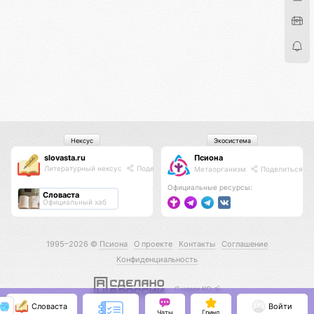
Нексус
Экосистема
slovasta.ru
Псиона
Литературный нексус
Поделиться
Метаорганизм
Поделиться
Официальные ресурсы:
Словаста
Официальный хаб
1995–2026 ©
Псиона
О проекте
Контакты
Соглашение
Конфиденциальность
С нами КО 🕉️
Словаста
Войти
Чаты
Гринд