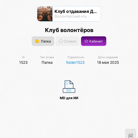
Клуб отдавания Даримба
Волонтерский клуб Псионы
Клуб волонтёров
Папка
Солики
Кабинет
ID
Тип атома
Поделиться
Дата создания
1523
Папка
folder1523
18 мая 2025
MD для ИИ