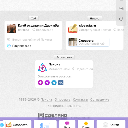
Хаб
Нексус
Клуб отдавания Даримба
slovasta.ru
darimba
Поделиться
Литературный нексус
Подели
Волонтерский клуб Псионы
Словаста
Официальный хаб
Подписаться
Экосистема
Псиона
Метаорганизм
Поделиться
Официальные ресурсы:
1995–2026 ©
Псиона
О проекте
Контакты
Соглашение
Конфиденциальность
С нами КО 🕉️
Словаста
Войти
Чаты
Гринд