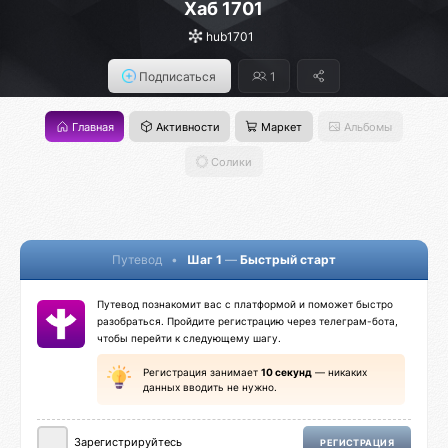
Хаб 1701
hub1701
Подписаться
1
Главная
Активности
Маркет
Альбомы
Солики
Путевод
•
Шаг 1
—
Быстрый старт
Путевод познакомит вас с платформой и поможет быстро
разобраться. Пройдите регистрацию через телеграм-бота,
чтобы перейти к следующему шагу.
Регистрация занимает
10 секунд
— никаких
данных вводить не нужно.
Зарегистрируйтесь
РЕГИСТРАЦИЯ