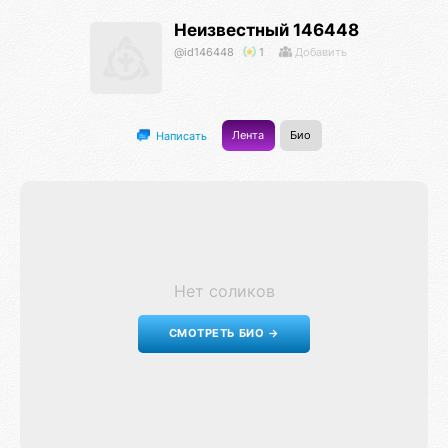
Неизвестный 146448
@id146448
1
Добавить
Лента
Био
Написать
Нет соликов
СМОТРЕТЬ БИО →