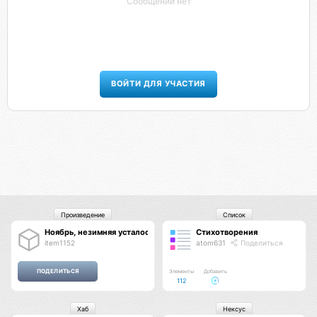
Сообщений нет
ВОЙТИ ДЛЯ УЧАСТИЯ
Произведение
Список
Ноябрь, незимняя усталость, Питер
Стихотворения
item1152
atom631
Поделиться
Элементы
Добавить
112
Хаб
Нексус