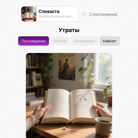
Словаста
Стихотворения
Литературный нексус
Утраты
Произведение
Солики
Применения
Кабинет