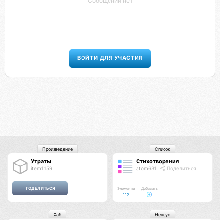
Сообщений нет
ВОЙТИ ДЛЯ УЧАСТИЯ
Произведение
Список
Утраты
Стихотворения
item1159
atom631
Поделиться
Элементы
Добавить
112
Хаб
Нексус