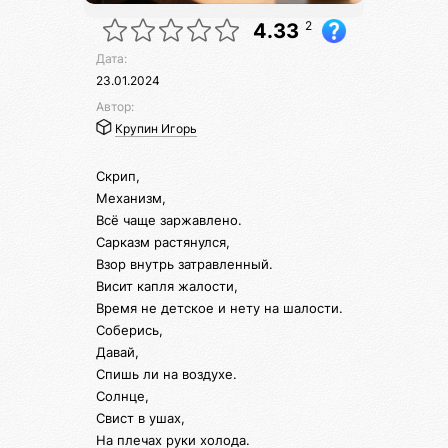
2
4.33
Дата:
23.01.2024
Автор:
Крупин Игорь
Скрип,
Механизм,
Всё чаще заржавлено.
Сарказм растянулся,
Взор внутрь затравленный.
Висит капля жалости,
Время не детское и нету на шалости.
Соберись,
Давай,
Спишь ли на воздухе.
Солнце,
Свист в ушах,
На плечах руки холода.