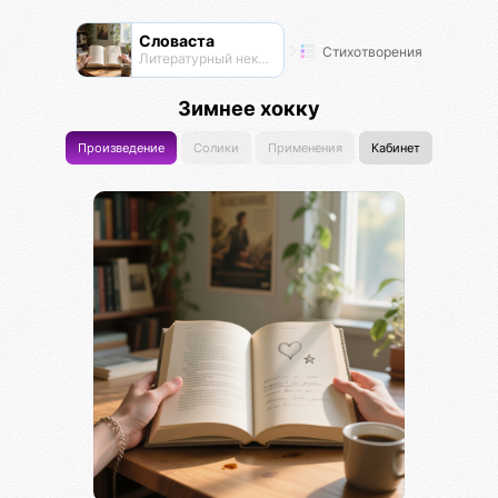
Словаста
Стихотворения
Литературный нексус
Зимнее хокку
Произведение
Солики
Применения
Кабинет