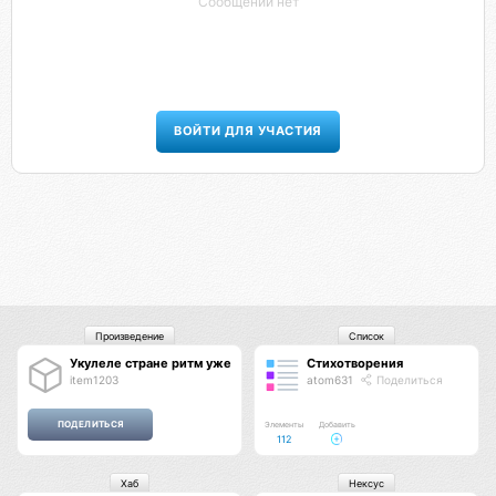
Сообщений нет
ВОЙТИ ДЛЯ УЧАСТИЯ
Произведение
Список
Укулеле стране ритм уже задаёт
Стихотворения
item1203
atom631
Поделиться
Элементы
Добавить
112
Хаб
Нексус