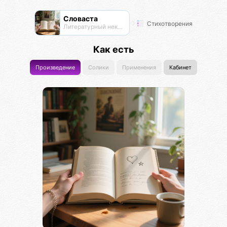
Словаста
Стихотворения
Литературный нексус
Как есть
Произведение
Солики
Применения
Кабинет