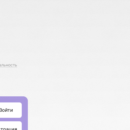
альность
Войти
страция