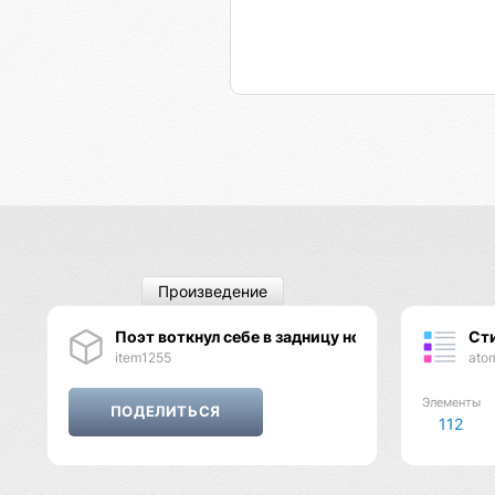
Произведение
Поэт воткнул себе в задницу нож (случай из жиз
Ст
item1255
ato
Элементы
112