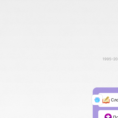
1995–2
Сл
П