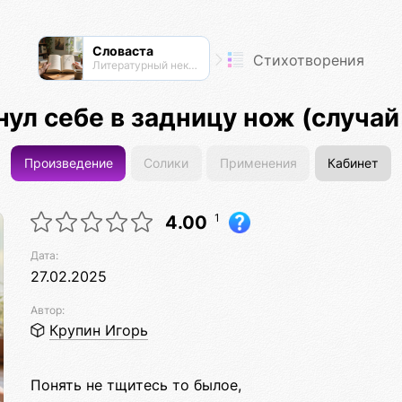
Словаста
Стихотворения
Литературный нексус
нул себе в задницу нож (случай
Произведение
Солики
Применения
Кабинет
1
4.00
Дата:
27.02.2025
Автор:
Крупин Игорь
Понять не тщитесь то былое,