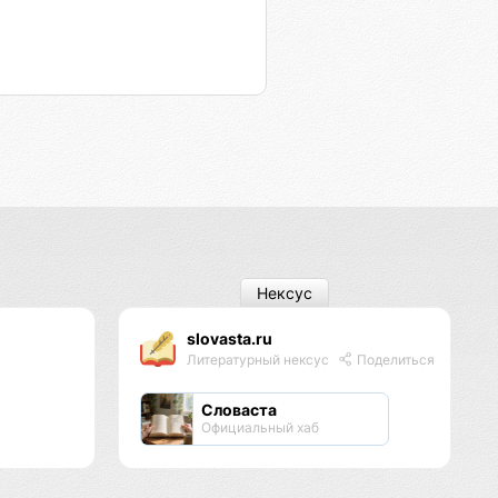
Нексус
slovasta.ru
Литературный нексус
Поделиться
Словаста
Официальный хаб