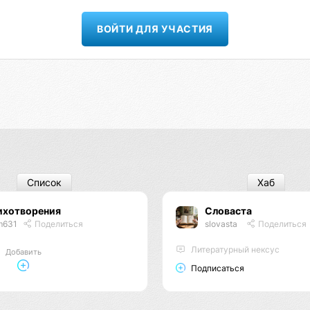
ВОЙТИ ДЛЯ УЧАСТИЯ
Список
Хаб
ни)
ихотворения
Словаста
m631
Поделиться
slovasta
Поделиться
Литературный нексус
Добавить
Подписаться