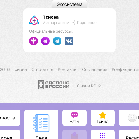
Экосистема
Псиона
Метаорганизм
Поделиться
Официальные ресурсы:
026 ©
Псиона
О проекте
Контакты
Соглашение
Конфиденци
С нами КО 🕉️
оваста
Чаты
Гринд
сиона
Реги
Дела