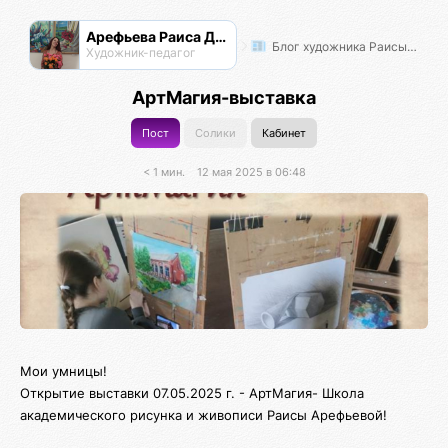
Арефьева Раиса Дмитриевна
Блог художника Раисы Арефьевой
Художник-педагог
АртМагия-выставка
Пост
Солики
Кабинет
< 1 мин.
12 мая 2025 в 06:48
Мои умницы!
Открытие выставки 07.05.2025 г. - АртМагия- Школа
академического рисунка и живописи Раисы Арефьевой!