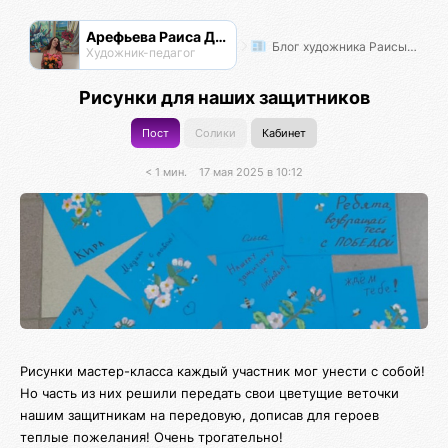
Арефьева Раиса Дмитриевна
Блог художника Раисы Арефьевой
Художник-педагог
Рисунки для наших защитников
Пост
Солики
Кабинет
< 1 мин.
17 мая 2025 в 10:12
Рисунки мастер-класса каждый участник мог унести с собой!
Но часть из них решили передать свои цветущие веточки
нашим защитникам на передовую, дописав для героев
теплые пожелания! Очень трогательно!