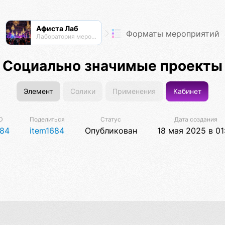
Афиста Лаб
Форматы мероприятий
Лаборатория мероприятий
Социально значимые проекты
Элемент
Солики
Применения
Кабинет
D
Поделиться
Статус
Дата создания
84
item1684
Опубликован
18 мая 2025 в 01