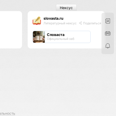
Нексус
slovasta.ru
я
Литературный нексус
Поделиться
Словаста
Официальный хаб
альность