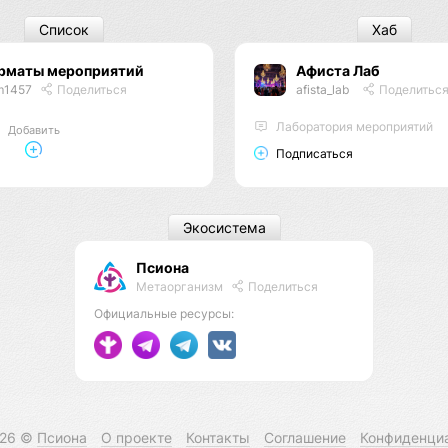
Список
Хаб
рматы мероприятий
Афиста Лаб
m1457
Поделиться
afista_lab
Поделитьс
Лаборатория мероприятий
Добавить
Подписаться
Экосистема
Псиона
Метаорганизм
Поделиться
Официальные ресурсы:
026 ©
Псиона
О проекте
Контакты
Соглашение
Конфиденци