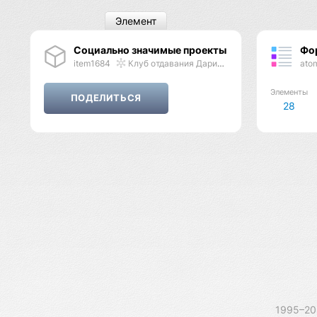
Элемент
Социально значимые проекты
Фо
item1684
Клуб отдавания Даримба
ato
Элементы
28
1995–2