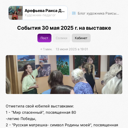
Арефьева Раиса Дмитриевна
Блог художника Раисы Арефьевой
Художник-педагог
События 30 мая 2025 г. на выставке
Пост
Солики
Кабинет
< 1 мин.
13 июня 2025 в 19:01
Отметила свой юбилей выставками:
1 - "Мир спасенный", посвященная 80
-летию Победы,
2 - "Русская матрешка- символ Родины моей", посвященная