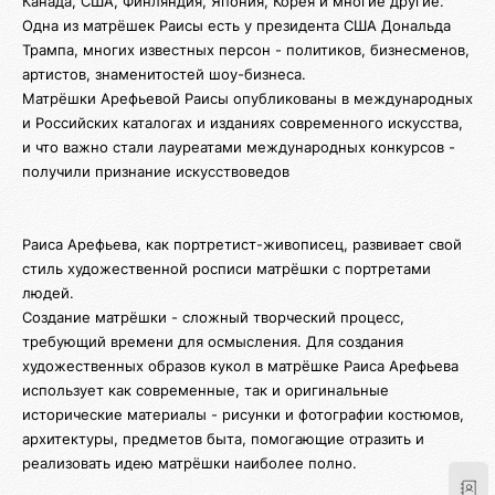
Канада, США, Финляндия, Япония, Корея и многие другие.
Одна из матрёшек Раисы есть у президента США Дональда
Трампа, многих известных персон - политиков, бизнесменов,
артистов, знаменитостей шоу-бизнеса.
Матрёшки Арефьевой Раисы опубликованы в международных
и Российских каталогах и изданиях современного искусства,
и что важно стали лауреатами международных конкурсов -
получили признание искусствоведов
Раиса Арефьева, как портретист-живописец, развивает свой
стиль художественной росписи матрёшки с портретами
людей.
Создание матрёшки - сложный творческий процесс,
требующий времени для осмысления. Для создания
художественных образов кукол в матрёшке Раиса Арефьева
использует как современные, так и оригинальные
исторические материалы - рисунки и фотографии костюмов,
архитектуры, предметов быта, помогающие отразить и
реализовать идею матрёшки наиболее полно.