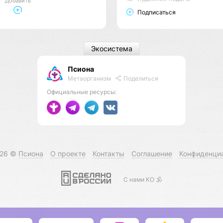
Добавить
Подписаться
Экосистема
Псиона
Метаорганизм
Поделиться
Официальные ресурсы:
026 ©
Псиона
О проекте
Контакты
Соглашение
Конфиденци
С нами КО 🕉️