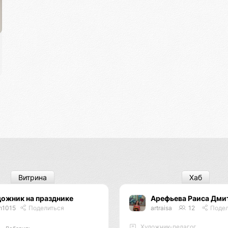
Витрина
Хаб
ожник на празднике
Арефьева Раиса Дми
m1015
Поделиться
artraisa
12
Подел
Художник-педагог