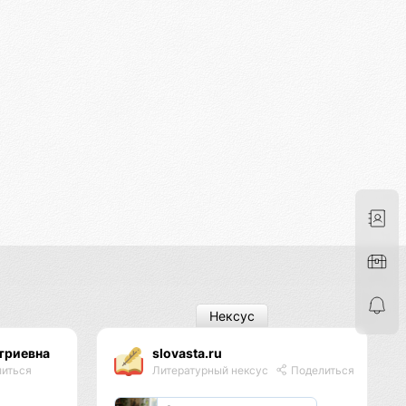
Нексус
триевна
slovasta.ru
иться
Литературный нексус
Поделиться