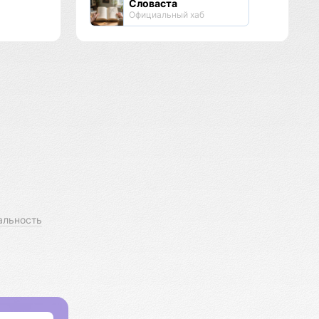
Словаста
Официальный хаб
альность