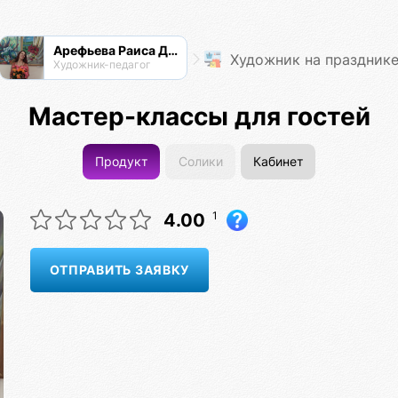
Арефьева Раиса Дмитриевна
Художник на праздник
Художник-педагог
Мастер-классы для гостей
Продукт
Солики
Кабинет
1
4.00