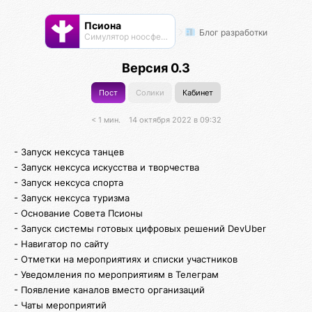
Псиона
Блог разработки
Cимулятор ноосферы
Версия 0.3
Пост
Солики
Кабинет
< 1 мин.
14 октября 2022 в 09:32
- Запуск нексуса танцев
- Запуск нексуса искусства и творчества
- Запуск нексуса спорта
- Запуск нексуса туризма
- Основание Совета Псионы
- Запуск системы готовых цифровых решений DevUber
- Навигатор по сайту
- Отметки на мероприятиях и списки участников
- Уведомления по мероприятиям в Телеграм
- Появление каналов вместо организаций
- Чаты мероприятий