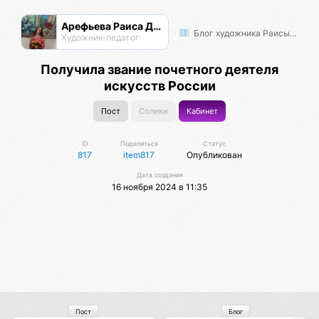
Арефьева Раиса Дмитриевна
Блог художника Раисы Арефьевой
Художник-педагог
Получила звание почетного деятеля
искусств России
Пост
Солики
Кабинет
ID
Поделиться
Статус
817
item817
Опубликован
Дата создания
16 ноября 2024 в 11:35
Пост
Блог