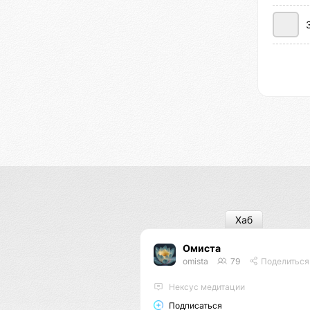
Хаб
Омиста
omista
79
Поделиться
Нексус медитации
Подписаться