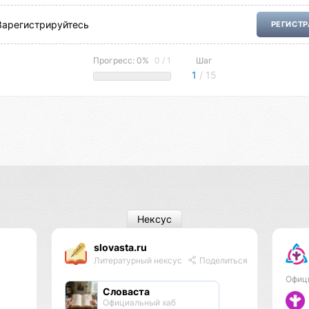
Зарегистрируйтесь
РЕГИСТ
Прогресс: 0%
0 / 1
Шаг
1
/ 15
Нексус
slovasta.ru
Литературный нексус
Поделиться
Офиц
Словаста
Официальный хаб