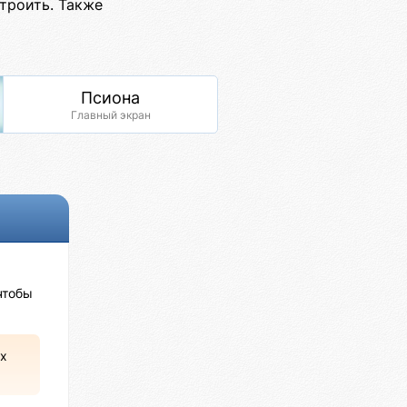
троить. Также
Псиона
Главный экран
чтобы
х