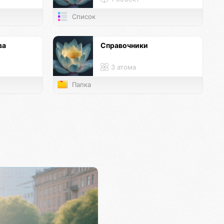
Список
ва
Справочники
3 атома
Папка