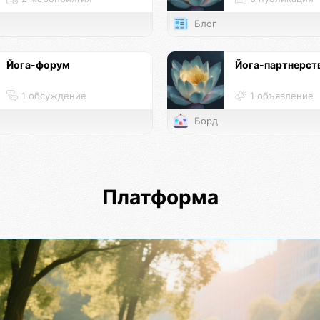
Блог
Йога-форум
Йога-партнерст
1 обсуждение
1 объявление
Борд
Платформа