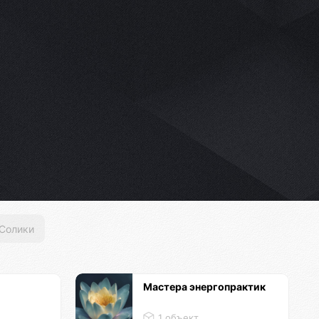
Солики
Мастера энергопрактик
1 объект