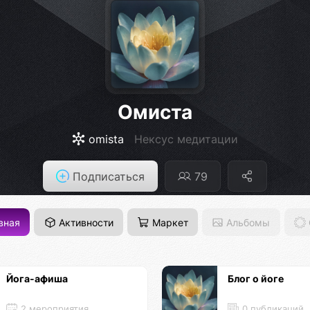
Омиста
omista
Нексус медитации
Подписаться
79
вная
Активности
Маркет
Альбомы
Йога-афиша
Блог о йоге
2 мероприятия
0 публикаций