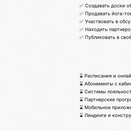
✅ Создавать доски о
✅ Продавать йога-тов
✅ Участвовать в обс
✅ Находить партнеро
✅ Публиковать в сво
⌛ Расписания и онлай
⌛ Абонементы с каби
⌛ Системы лояльнос
⌛ Партнерские прог
⌛ Мобильное прилож
⌛ Лендинги и констр