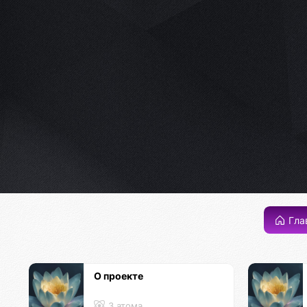
Гла
О проекте
3 атома