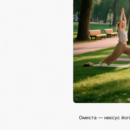
Омиста — нексус йог