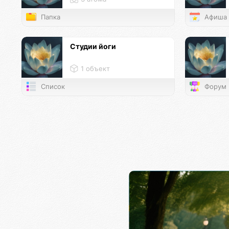
Папка
Афиша
Студии йоги
1 объект
Список
Форум