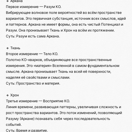
🔹 Аркана
Первое измерение — Разум КО.
Вибрирующее волновое поле вероятностей во всём пространстве
вариантов. Это первичная субстанция, источник всех смыслов, идей
и паттернов. Аркана не имеет формы, она есть чистый Потенциал и
Разум. Она пронизывает Ткань и Хрон на всём их протяжении.
Суть: Разум есть сама Аркана.
🔹 Ткань
Второе измерение — Тело КО.
Полотно КО-кварков, объединяющее все пространственные
измерения. Это «материя» Вселенной в самом фундаментальном
смысле. Аркана пронизывает Ткань на всей её поверхности,
наделяя её свойствами и смыслами.
Суть: Пространство и материя.
🔹 Хрон
Третье измерение — Восприятие КО.
Линия времени, развивающая паттерны, увеличивая сложность и
рост пространства вариантов. Это поток изменений, позволяющий
Разуму (Аркане) познавать себя через последовательность
событий.
Суть: Время и развитие.