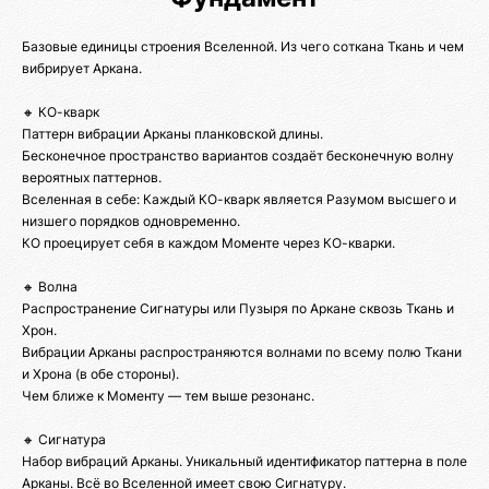
Базовые единицы строения Вселенной. Из чего соткана Ткань и чем
вибрирует Аркана.
🔸 КО-кварк
Паттерн вибрации Арканы планковской длины.
Бесконечное пространство вариантов создаёт бесконечную волну
вероятных паттернов.
Вселенная в себе: Каждый КО-кварк является Разумом высшего и
низшего порядков одновременно.
КО проецирует себя в каждом Моменте через КО-кварки.
🔸 Волна
Распространение Сигнатуры или Пузыря по Аркане сквозь Ткань и
Хрон.
Вибрации Арканы распространяются волнами по всему полю Ткани
и Хрона (в обе стороны).
Чем ближе к Моменту — тем выше резонанс.
🔸 Сигнатура
Набор вибраций Арканы. Уникальный идентификатор паттерна в поле
Арканы. Всё во Вселенной имеет свою Сигнатуру.