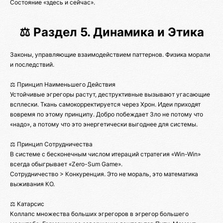
Состояние «здесь и сейчас».
⚖️ Раздел 5. Динамика и Этика
Законы, управляющие взаимодействием паттернов. Физика морали
и последствий.
⚖️ Принцип Наименьшего Действия
Устойчивые эгрегоры растут, деструктивные вызывают угасающие
всплески. Ткань самокорректируется через Хрон. Идеи приходят
вовремя по этому принципу. Добро побеждает Зло не потому что
«надо», а потому что это энергетически выгоднее для системы.
⚖️ Принцип Сотрудничества
В системе с бесконечным числом итераций стратегия «Win-Win»
всегда обыгрывает «Zero-Sum Game».
Сотрудничество > Конкуренция. Это не мораль, это математика
выживания КО.
⚖️ Катарсис
Коллапс множества больших эгрегоров в эгрегор большего