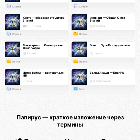
Статья
Список
Карта — обзорная структура
Фолиант — Общая Книга
Знаний
Знаний
0
< 1 мин.
8 атомов
Статья
Папка
Манускрипт — Опенсорсная
Эпос — Путь Исследователя
Философия
3 атома
1 атом
Папка
Папка
Интерфейсы — контекст для
Волны Акаши — Блог РА
ИИ
< 1 мин.
0 публикаций
Статья
Блог
Папирус — краткое изложение через
термины