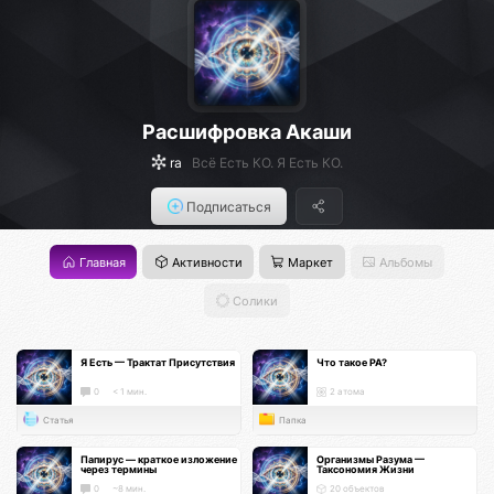
Расшифровка Акаши
ra
Всё Есть КО. Я Есть КО.
Подписаться
Главная
Активности
Маркет
Альбомы
Солики
Я Есть — Трактат Присутствия
Что такое РА?
0
< 1 мин.
2 атома
Статья
Папка
Папирус — краткое изложение
Организмы Разума —
через термины
Таксономия Жизни
0
~8 мин.
20 объектов