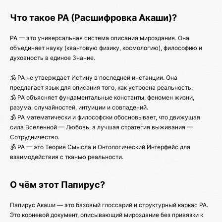
Что такое РА (Расшифровка Акаши)?
РА — это универсальная система описания мироздания. Она
объединяет науку (квантовую физику, космологию), философию и
духовность в единое Знание.
🕉️ РА не утверждает Истину в последней инстанции. Она
предлагает язык для описания того, как устроена реальность.
🕉️ РА объясняет фундаментальные константы, феномен жизни,
разума, случайностей, интуиции и совпадений.
🕉️ РА математически и философски обосновывает, что движущая
сила Вселенной — Любовь, а лучшая стратегия выживания —
Сотрудничество.
🕉️ РА — это Теория Смысла и Онтологический Интерфейс для
взаимодействия с тканью реальности.
О чём этот Папирус?
Папирус Акаши — это базовый глоссарий и структурный каркас РА.
Это корневой документ, описывающий мироздание без привязки к