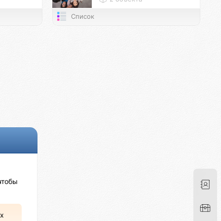
Список
чтобы
х