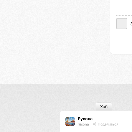
Хаб
Русона
rusona
Поделиться