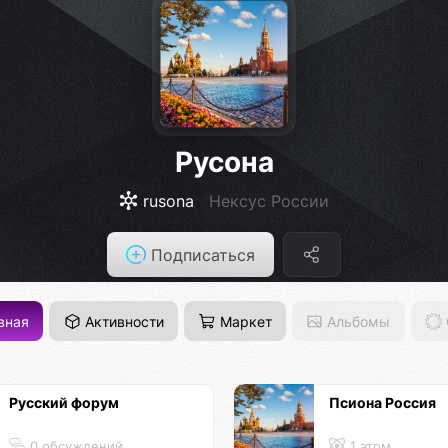
Русона
rusona
Нексус России
Подписаться
вная
Активности
Маркет
Альбомы
Русский форум
Псиона Россия
0 обсуждений
1 атом