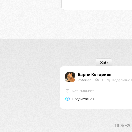
Хаб
Барни Котариен
kotarien
9
Поделитьс
Кот-пианист
Подписаться
1995–2