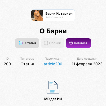
Барни Котариен
Кот-пианист
О Барни
Статья
Солики
Кабинет
ID
Тип атома
Поделиться
Дата создания
200
Статья
article200
11 февраля 2023
MD для ИИ