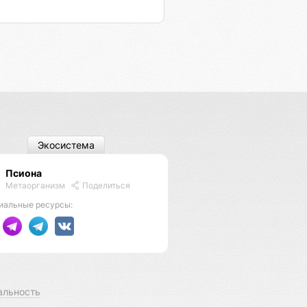
Экосистема
Псиона
Метаорганизм
Поделиться
иальные ресурсы:
альность