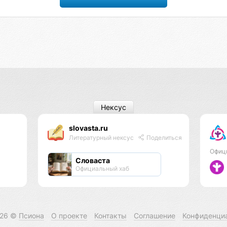
Нексус
slovasta.ru
я
Литературный нексус
Поделиться
Офиц
Словаста
Официальный хаб
026 ©
Псиона
О проекте
Контакты
Соглашение
Конфиденци