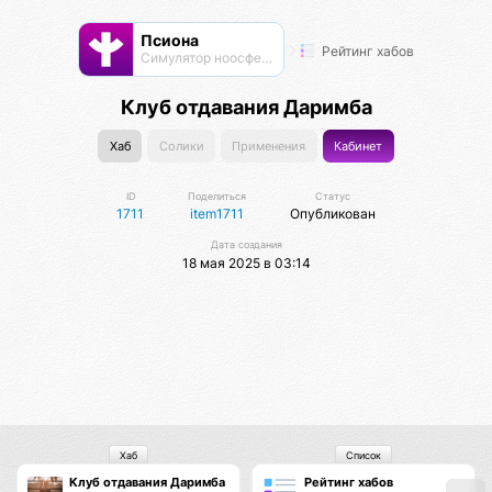
Псиона
Рейтинг хабов
Cимулятор ноосферы
Клуб отдавания Даримба
Хаб
Солики
Применения
Кабинет
ID
Поделиться
Статус
1711
item1711
Опубликован
Дата создания
18 мая 2025 в 03:14
Хаб
Список
Клуб отдавания Даримба
Рейтинг хабов