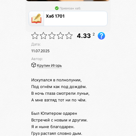
Привязан хаб:
Хаб 1701
2
4.33
Дата:
11.07.2025
Автор:
Крупин Игорь
Искупался в полнолунии,
Под огнём как под дождём.
В ночь глаза смотрели луньи,
А мне взгляд тот ни по чём.
Был Юпитером одарен
Встречей с новым и другим.
Я и ныне благодарен.
Груз растаял словно дым.