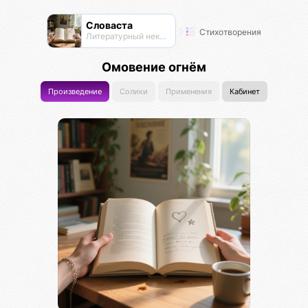
Словаста
Стихотворения
Литературный нексус
Омовение огнём
Произведение
Солики
Применения
Кабинет