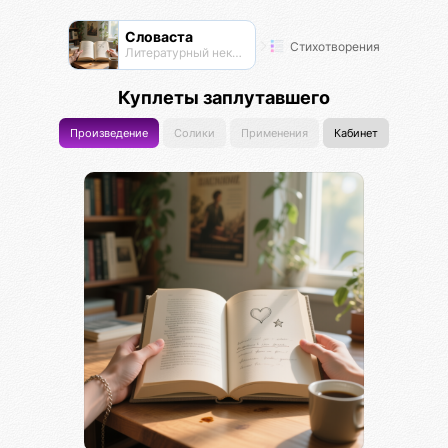
Словаста
Стихотворения
Литературный нексус
Куплеты заплутавшего
Произведение
Солики
Применения
Кабинет