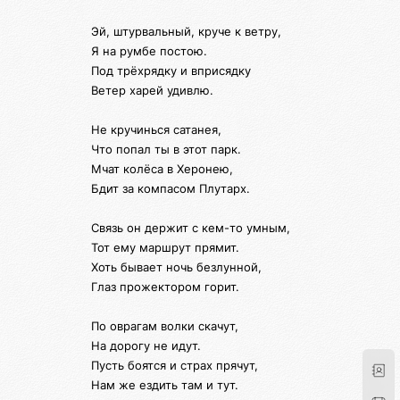
Эй, штурвальный, круче к ветру,
Я на румбе постою.
Под трёхрядку и вприсядку
Ветер харей удивлю.
Не кручинься сатанея,
Что попал ты в этот парк.
Мчат колёса в Херонею,
Бдит за компасом Плутарх.
Связь он держит с кем-то умным,
Тот ему маршрут прямит.
Хоть бывает ночь безлунной,
Глаз прожектором горит.
По оврагам волки скачут,
На дорогу не идут.
Пусть боятся и страх прячут,
Нам же ездить там и тут.