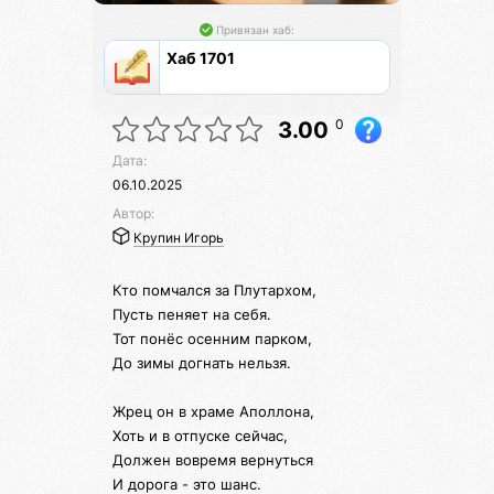
Привязан хаб:
Хаб 1701
0
3.00
Дата:
06.10.2025
Автор:
Крупин Игорь
Кто помчался за Плутархом,
Пусть пеняет на себя.
Тот понёс осенним парком,
До зимы догнать нельзя.
Жрец он в храме Аполлона,
Хоть и в отпуске сейчас,
Должен вовремя вернуться
И дорога - это шанс.