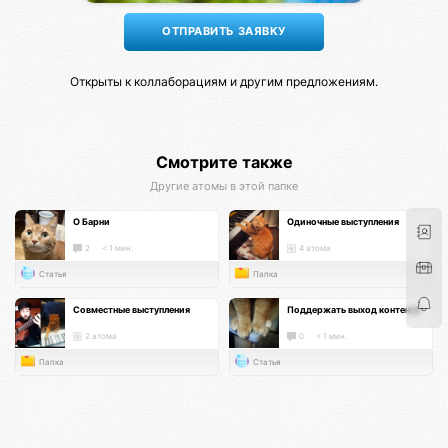
Открыты к коллаборациям и другим предложениям.
Смотрите также
Другие атомы в этой папке
О Барни
Одиночные выступления
2
< 1 мин.
4 атома
Статья
Папка
Совместные выступления
Поддержать выход контента
2 атома
0
< 1 мин.
Папка
Статья