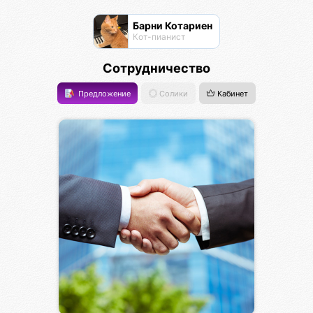
Барни Котариен
Кот-пианист
Сотрудничество
Предложение
Солики
Кабинет