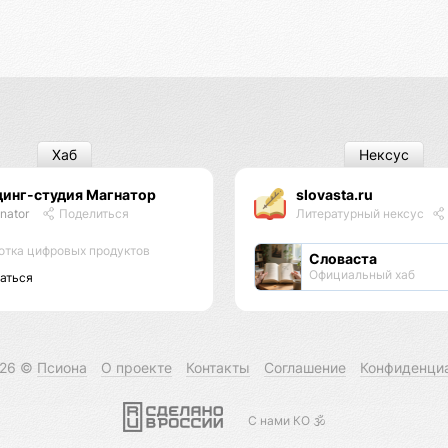
Хаб
Нексус
динг-студия Магнатор
slovasta.ru
nator
Поделиться
Литературный нексус
отка цифровых продуктов
Словаста
Официальный хаб
аться
026 ©
Псиона
О проекте
Контакты
Соглашение
Конфиденци
С нами КО 🕉️