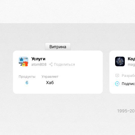
Витрина
Услуги
Ко
atom808
Поделиться
mag
Разраб
Продукты
Управляет
6
Хаб
Подпис
1995–2