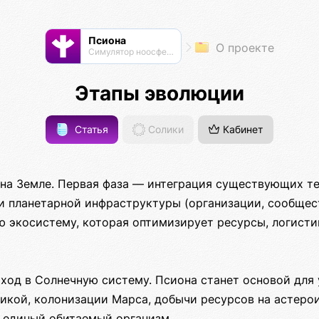
Псиона
О проекте
Cимулятор ноосферы
Этапы эволюции
Статья
Солики
Кабинет
 на Земле. Первая фаза — интеграция существующих те
) и планетарной инфраструктуры (организации, сообщест
ю экосистему, которая оптимизирует ресурсы, логистик
од в Солнечную систему. Псиона станет основой для 
икой, колонизации Марса, добычи ресурсов на астеро
 единый обитаемый организм.