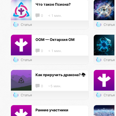
Что такое Псиона?
0
< 1 мин.
Статья
Статья
ООМ — Октархия ОМ
0
< 1 мин.
Статья
Статья
Как приручить дракона? 🐉
0
~5 мин.
Статья
Статья
Ранние участники