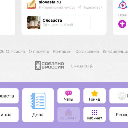
slovasta.ru
Литературный нексус
Поделиться
Офиц
Словаста
Официальный хаб
026 ©
Псиона
О проекте
Контакты
Соглашение
Конфиденци
С нами КО 🕉️
оваста
Чаты
Гринд
сиона
Реги
Дела
Кошелёк
Кабинет