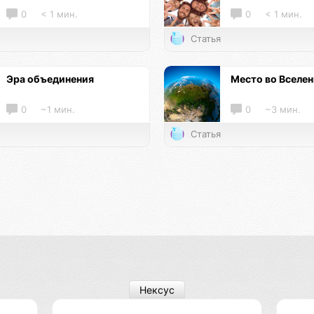
0
< 1 мин.
0
< 1 мин.
Статья
Эра объединения
Место во Вселе
0
~1 мин.
0
~3 мин.
Статья
Нексус