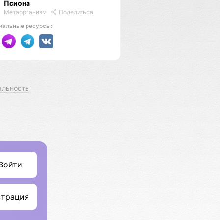
Псиона
Метаорганизм
Поделиться
иальные ресурсы:
альность
Войти
страция