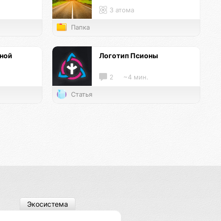
3 атома
Папка
нной
Логотип Псионы
2
~4 мин.
Статья
Экосистема