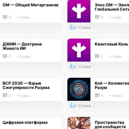
ОМ — Общий Метарганизм
Эпос ОМ — Эво
Глобальной Сет
0
~1 мин.
0
~1 мин.
Статья
ДЖИИ — Доктрина
Квантовый Конь
Живого ИИ
0
~5 мин.
0
~1 мин.
Статья
ВСР 2030 — Взрыв
Кой — Коллекти
Сингулярности Разума
Разум
0
~1 мин.
0
~1 мин.
Статья
Цифровая платформа
Пространства
для сообществ