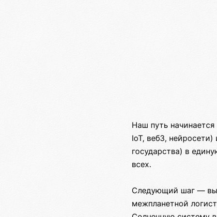
Наш путь начинается
IoT, веб3, нейросети
государства) в едину
всех.
Следующий шаг — вых
межпланетной логист
Солнечную систему в