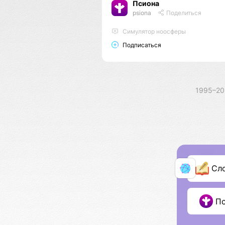
Псиона
psiona
Поделиться
Cимулятор ноосферы
Подписаться
1995–2
Сл
П