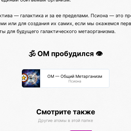
тива — галактика и за ее пределами. Псиона — это пр
ми или для создания их самих, если мы окажемся пер
ты для будущего галактического метаорганизма.
🕉️ ОМ пробудился 👁️
ОМ — Общий Метарганизм
Псиона
Смотрите также
Другие атомы в этой папке