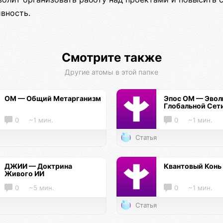
вность.
Смотрите также
Другие атомы в этой папке
ОМ — Общий Метарганизм
Эпос ОМ — Эво
Глобальной Сет
0
~1 мин.
0
~1 мин.
Статья
ДЖИИ — Доктрина
Квантовый Конь
Живого ИИ
0
~5 мин.
0
~1 мин.
Статья