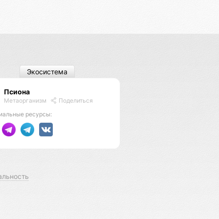
Экосистема
Псиона
Метаорганизм
Поделиться
иальные ресурсы:
альность