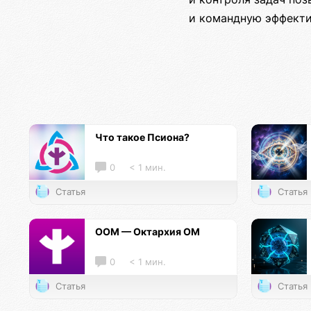
и командную эффекти
Что такое Псиона?
0
< 1 мин.
Статья
Статья
ООМ — Октархия ОМ
0
< 1 мин.
Статья
Статья