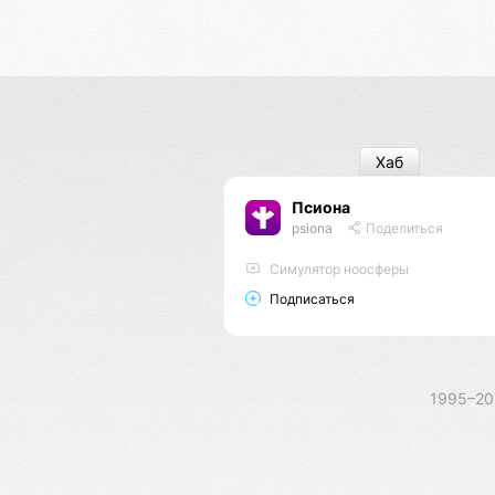
Хаб
Псиона
psiona
Поделиться
Cимулятор ноосферы
Подписаться
1995–2