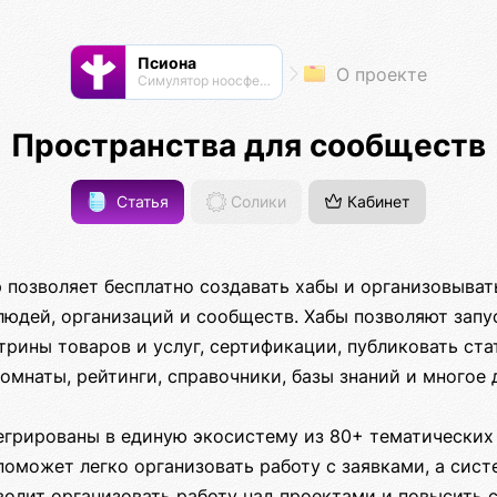
Псиона
О проекте
Cимулятор ноосферы
Пространства для сообществ
Статья
Солики
Кабинет
 позволяет бесплатно создавать хабы и организовыват
юдей, организаций и сообществ. Хабы позволяют запус
трины товаров и услуг, сертификации, публиковать ста
омнаты, рейтинги, справочники, базы знаний и многое 
егрированы в единую экосистему из 80+ тематических 
оможет легко организовать работу с заявками, а сист
волит организовать работу над проектами и повысить 