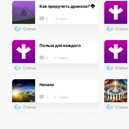
Как приручить дракона? 🐉
0
~5 мин.
Статья
Статья
Польза для каждого
0
< 1 мин.
Статья
Статья
Начало
3
< 1 мин.
Статья
Статья