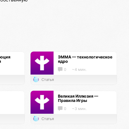
люция
ЭММА — технологическое
и
ядро
0
~4 мин.
Статья
Великая Иллюзия —
Правила Игры
0
~3 мин.
Статья