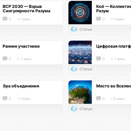
ВСР 2030 — Взрыв
Кой — Коллекти
Сингулярности Разума
Разум
0
~1 мин.
0
~1 мин.
Статья
Ранние участники
Цифровая плат
0
< 1 мин.
0
< 1 мин.
Статья
Эра объединения
Место во Вселе
0
~1 мин.
0
~3 мин.
Статья