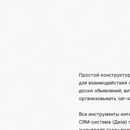
Простой конструктор
для взаимодействия л
доски объявлений, ви
организовывать чат-к
Все инструменты инт
CRM-система (Дела) п
и контроля задач поз