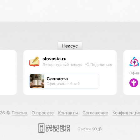
Нексус
slovasta.ru
Литературный нексус
Поделиться
Офиц
Словаста
Официальный хаб
026 ©
Псиона
О проекте
Контакты
Соглашение
Конфиденци
С нами КО 🕉️