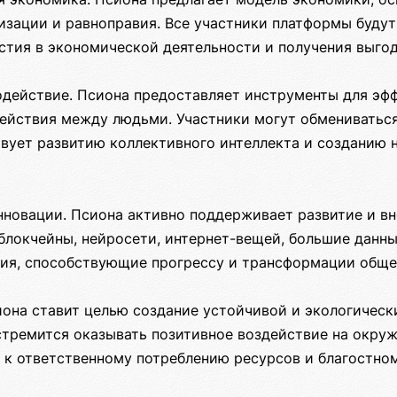
изации и равноправия. Все участники платформы буду
стия в экономической деятельности и получения выгод
одействие. Псиона предоставляет инструменты для эф
ействия между людьми. Участники могут обмениваться
твует развитию коллективного интеллекта и созданию
инновации. Псиона активно поддерживает развитие и в
блокчейны, нейросети, интернет-вещей, большие данны
ия, способствующие прогрессу и трансформации обще
сиона ставит целью создание устойчивой и экологичес
стремится оказывать позитивное воздействие на окру
 к ответственному потреблению ресурсов и благостно