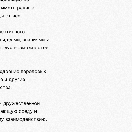
т иметь равные
ы от неё.
фективного
 идеями, знаниями и
 новых возможностей
недрение передовых
е и другие
ства.
ки дружественной
жающую среду и
му взаимодействию.