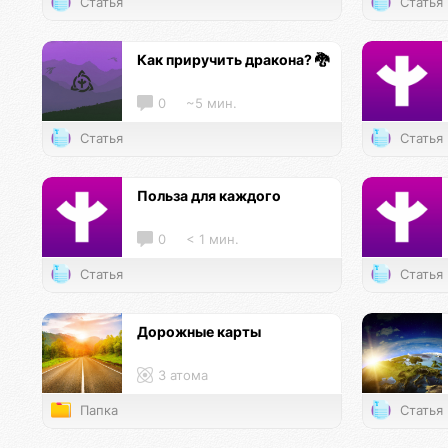
Статья
Статья
Как приручить дракона? 🐉
0
~5 мин.
Статья
Статья
Польза для каждого
0
< 1 мин.
Статья
Статья
Дорожные карты
3 атома
Папка
Статья