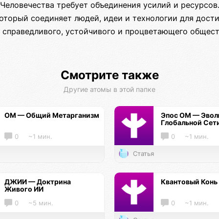
 Человечества требует объединения усилий и ресурсов
оторый соединяет людей, идеи и технологии для дос
 справедливого, устойчивого и процветающего общест
Смотрите также
Другие атомы в этой папке
ОМ — Общий Метарганизм
Эпос ОМ — Эво
Глобальной Сет
0
~1 мин.
0
~1 мин.
Статья
ДЖИИ — Доктрина
Квантовый Конь
Живого ИИ
0
~5 мин.
0
~1 мин.