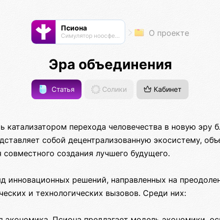
Псиона
О проекте
Cимулятор ноосферы
Эра объединения
Статья
Солики
Кабинет
ь катализатором перехода человечества в новую эру б
едставляет собой децентрализованную экосистему, об
я совместного создания лучшего будущего.
яд инновационных решений, направленных на преодоле
ческих и технологических вызовов. Среди них:
ая экономика. Псиона предлагает модель экономики, о