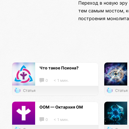
Переход в новую эру
тем самым мостом, к
построения монолита
Что такое Псиона?
0
< 1 мин.
Статья
Статья
ООМ — Октархия ОМ
0
< 1 мин.