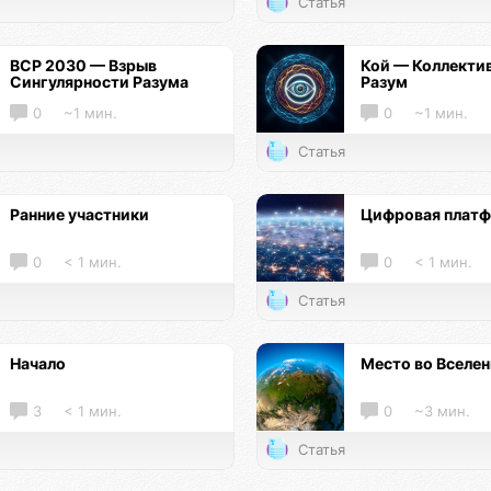
Статья
ВСР 2030 — Взрыв
Кой — Коллекти
Сингулярности Разума
Разум
0
~1 мин.
0
~1 мин.
Статья
Ранние участники
Цифровая плат
0
< 1 мин.
0
< 1 мин.
Статья
Начало
Место во Вселе
3
< 1 мин.
0
~3 мин.
Статья