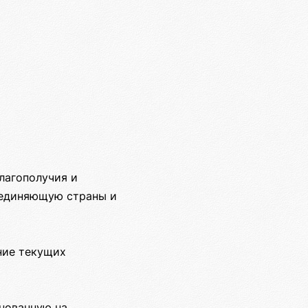
лагополучия и
ъединяющую страны и
ние текущих
снованную на