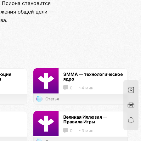
. Псиона становится
тижения общей цели —
ва.
люция
ЭММА — технологическое
и
ядро
0
~4 мин.
Статья
Великая Иллюзия —
Правила Игры
0
~3 мин.