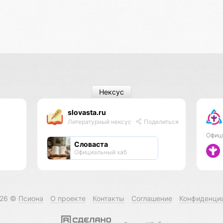
Нексус
slovasta.ru
Литературный нексус
Поделиться
Офиц
Словаста
Официальный хаб
026 ©
Псиона
О проекте
Контакты
Соглашение
Конфиденци