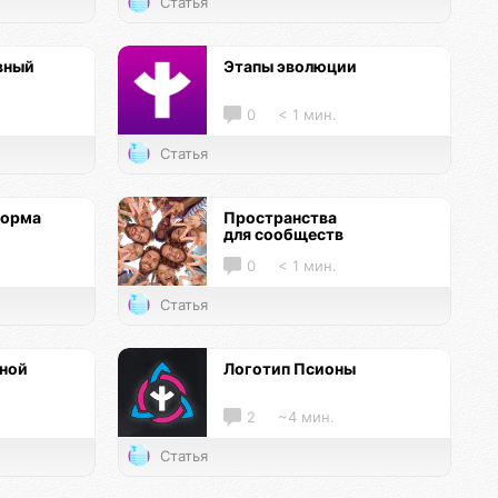
Статья
вный
Этапы эволюции
0
< 1 мин.
Статья
форма
Пространства
для сообществ
0
< 1 мин.
Статья
нной
Логотип Псионы
2
~4 мин.
Статья