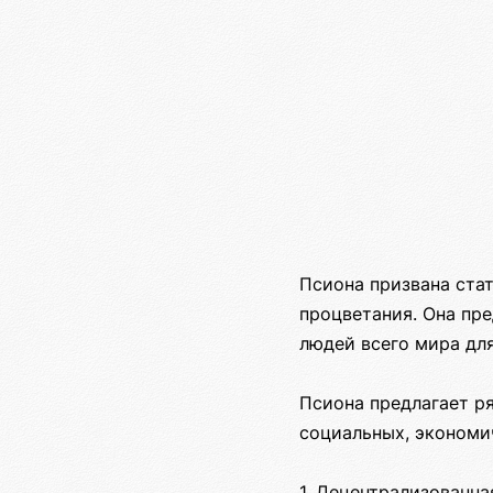
Псиона призвана стат
процветания. Она пр
людей всего мира дл
Псиона предлагает р
социальных, экономи
1. Децентрализованн