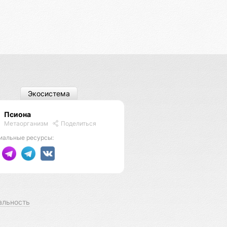
Экосистема
Псиона
Метаорганизм
Поделиться
иальные ресурсы:
альность