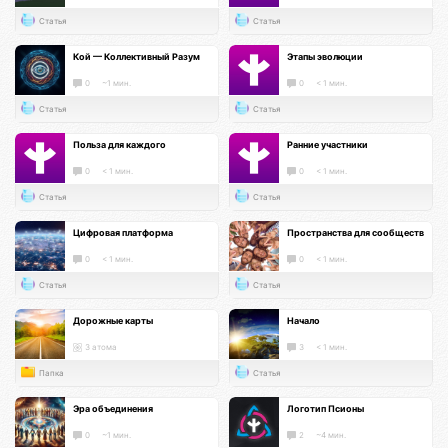
Статья
Статья
Кой — Коллективный Разум
Этапы эволюции
0
~1 мин.
0
< 1 мин.
Статья
Статья
Польза для каждого
Ранние участники
0
< 1 мин.
0
< 1 мин.
Статья
Статья
Цифровая платформа
Пространства для сообществ
0
< 1 мин.
0
< 1 мин.
Статья
Статья
Дорожные карты
Начало
3 атома
3
< 1 мин.
Папка
Статья
Эра объединения
Логотип Псионы
0
~1 мин.
2
~4 мин.