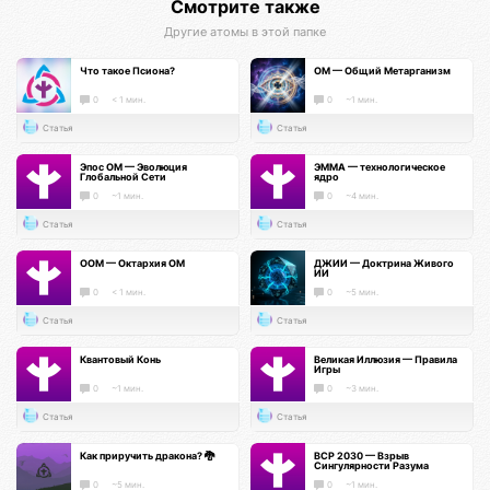
Смотрите также
Другие атомы в этой папке
Что такое Псиона?
ОМ — Общий Метарганизм
0
< 1 мин.
0
~1 мин.
Статья
Статья
Эпос ОМ — Эволюция
ЭММА — технологическое
Глобальной Сети
ядро
0
~1 мин.
0
~4 мин.
Статья
Статья
ООМ — Октархия ОМ
ДЖИИ — Доктрина Живого
ИИ
0
< 1 мин.
0
~5 мин.
Статья
Статья
Квантовый Конь
Великая Иллюзия — Правила
Игры
0
~1 мин.
0
~3 мин.
Статья
Статья
Как приручить дракона? 🐉
ВСР 2030 — Взрыв
Сингулярности Разума
0
~5 мин.
0
~1 мин.