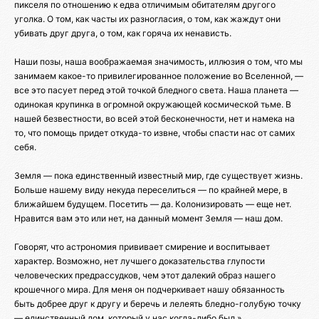
пикселя по отношению к едва отличимым обитателям другого
уголка. О том, как часты их разногласия, о том, как жаждут они
убивать друг друга, о том, как горяча их ненависть.
Наши позы, наша воображаемая значимость, иллюзия о том, что мы
занимаем какое-то привилегированное положение во Вселенной, —
все это пасует перед этой точкой бледного света. Наша планета —
одинокая крупинка в огромной окружающей космической тьме. В
нашей безвестности, во всей этой бесконечности, нет и намека на
то, что помощь придет откуда-то извне, чтобы спасти нас от самих
себя.
Земля — пока единственный известный мир, где существует жизнь.
Больше нашему виду некуда переселиться — по крайней мере, в
ближайшем будущем. Посетить — да. Колонизировать — еще нет.
Нравится вам это или нет, на данный момент Земля — наш дом.
Говорят, что астрономия прививает смирение и воспитывает
характер. Возможно, нет лучшего доказательства глупости
человеческих предрассудков, чем этот далекий образ нашего
крошечного мира. Для меня он подчеркивает нашу обязанность
быть добрее друг к другу и беречь и лелеять бледно-голубую точку
— единственный дом, который у нас когда-либо был.»