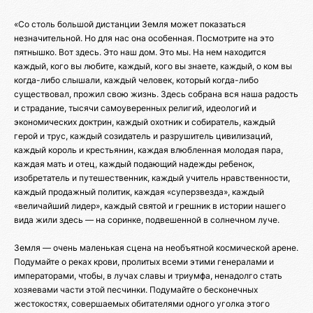
«Со столь большой дистанции Земля может показаться
незначительной. Но для нас она особенная. Посмотрите на это
пятнышко. Вот здесь. Это наш дом. Это мы. На нем находится
каждый, кого вы любите, каждый, кого вы знаете, каждый, о ком вы
когда-либо слышали, каждый человек, который когда-либо
существовал, прожил свою жизнь. Здесь собрана вся наша радость
и страдание, тысячи самоуверенных религий, идеологий и
экономических доктрин, каждый охотник и собиратель, каждый
герой и трус, каждый созидатель и разрушитель цивилизаций,
каждый король и крестьянин, каждая влюбленная молодая пара,
каждая мать и отец, каждый подающий надежды ребенок,
изобретатель и путешественник, каждый учитель нравственности,
каждый продажный политик, каждая «суперзвезда», каждый
«величайший лидер», каждый святой и грешник в истории нашего
вида жили здесь — на соринке, подвешенной в солнечном луче.
Земля — очень маленькая сцена на необъятной космической арене.
Подумайте о реках крови, пролитых всеми этими генералами и
императорами, чтобы, в лучах славы и триумфа, ненадолго стать
хозяевами части этой песчинки. Подумайте о бесконечных
жестокостях, совершаемых обитателями одного уголка этого