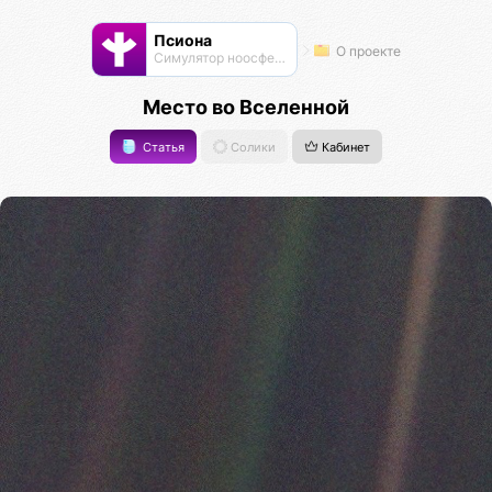
Псиона
О проекте
Cимулятор ноосферы
Место во Вселенной
Статья
Солики
Кабинет