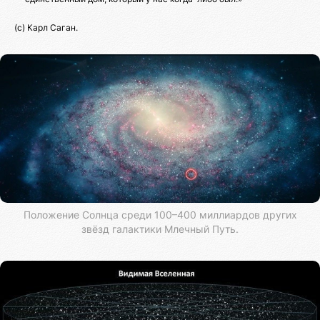
(с) Карл Саган.
Положение Солнца среди 100–400 миллиардов других
звёзд галактики Млечный Путь.